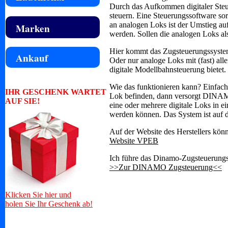
Durch das Aufkommen digitaler Steue
steuern. Eine Steuerungssoftware s
an analogen Loks ist der Umstieg au
Marken
werden. Sollen die analogen Loks al
Hier kommt das Zugsteuerungssystem 
Ankauf
Oder nur analoge Loks mit (fast) all
digitale Modellbahnsteuerung bietet.
Wie das funktionieren kann? Einfach
IHR GESCHENK WARTET
Lok befinden, dann versorgt DINAMO
AUF SIE!
eine oder mehrere digitale Loks in 
werden können. Das System ist auf d
Auf der Website des Herstellers könn
Website VPEB
Ich führe das Dinamo-Zugsteuerungs
>>Zur DINAMO Zugsteuerung<<
Klicken Sie hier und
holen Sie Ihr Geschenk ab!