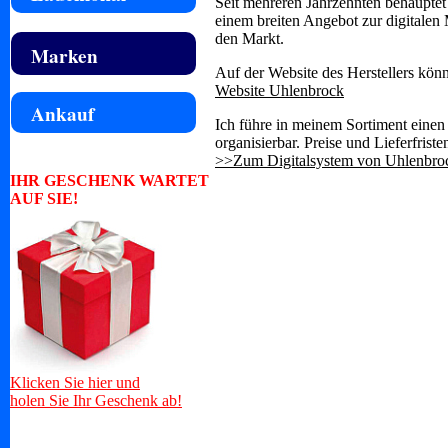
Seit mehreren Jahrzehnten behauptet
einem breiten Angebot zur digitalen
den Markt.
Marken
Auf der Website des Herstellers könn
Website Uhlenbrock
Ankauf
Ich führe in meinem Sortiment einen 
organisierbar. Preise und Lieferfrist
>>Zum Digitalsystem von Uhlenbr
IHR GESCHENK WARTET
AUF SIE!
Klicken Sie hier und
holen Sie Ihr Geschenk ab!