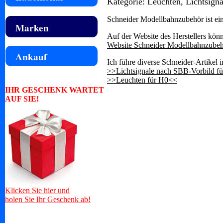
Kategorie: Leuchten, Lichtsigna
Schneider Modellbahnzubehör ist ein
Marken
Auf der Website des Herstellers könn
Website Schneider Modellbahnzube
Ankauf
Ich führe diverse Schneider-Artikel 
>>Lichtsignale nach SBB-Vorbild f
>>Leuchten für H0<<
IHR GESCHENK WARTET
AUF SIE!
Klicken Sie hier und
holen Sie Ihr Geschenk ab!