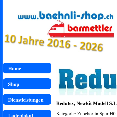
Home
Shop
Dienstleistungen
Redutex, Newkit Modell S.L
Kategorie: Zubehör in Spur H0
Ladenlokal