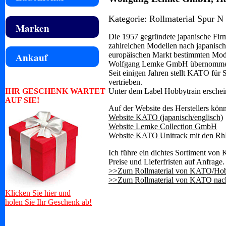
Kategorie: Rollmaterial Spur N
Marken
Die 1957 gegründete japanische Fir
zahlreichen Modellen nach japanisc
Ankauf
europäischen Markt bestimmten Model
Wolfgang Lemke GmbH übernommen, di
Seit einigen Jahren stellt KATO fü
vertrieben.
IHR GESCHENK WARTET
Unter dem Label Hobbytrain erschei
AUF SIE!
Auf der Website des Herstellers könn
Website KATO (japanisch/englisch)
Website Lemke Collection GmbH
Website KATO Unitrack mit den R
Ich führe ein dichtes Sortiment von
Preise und Lieferfristen auf Anfrage.
>>Zum Rollmaterial von KATO/Hob
>>Zum Rollmaterial von KATO nach
Klicken Sie hier und
holen Sie Ihr Geschenk ab!