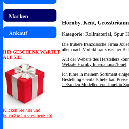
Marken
Hornby, Kent, Grossbritann
Ankauf
Kategorie: Rollmaterial, Spur 
Die frühere französische Firma Joue
allem nach Vorbild französischer Bah
IHR GESCHENK WARTET
AUF SIE!
Auf der Website des Herstellers könn
Website Hornby International/Jouef
Ich führe in meinem Sortiment einig
Bestellung ebenfalls lieferbar. Preise
>>Zu den Modellen von Jouef in S
Klicken Sie hier und
holen Sie Ihr Geschenk ab!